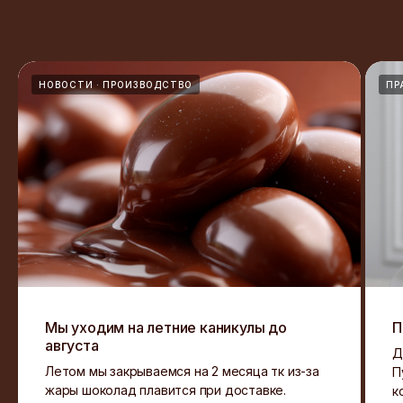
©️ 2016-2026 г. Все права защищены.
Использование материалов с сайта
разрешено с письменного разрешения
правообладателя.
НОВОСТИ
ПРОИЗВОДСТВО
ПР
РАЗДЕЛЫ САЙТА
• Главная
• Интернет-магазин
• Вопросы и ответы
• Документы
• Контакты
СКАЧАТЬ
Мы уходим на летние каникулы до
П
Прайс PDF
Фото продукции
августа
Д
Декларация соответствия
Летом мы закрываемся на 2 месяца тк из-за
П
Свидетельство ТМ
жары шоколад плавится при доставке.
к
Пример договора