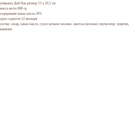
упаковка Дой Пак размер 15 х 10,5 см
масса нетто 800 гр
содержание какао масла 26%
срок годности 12 месяцев
состав: сахар, какао масло, сухое цельное молоко, лактоза (молоко) эмульгатор: лецитин,
ванилин.