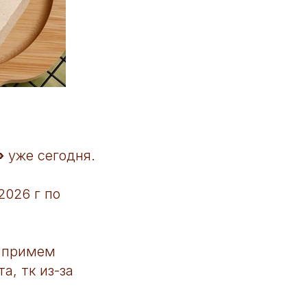
»
уже сегодня.
2026 г по
в примем
а, тк из-за