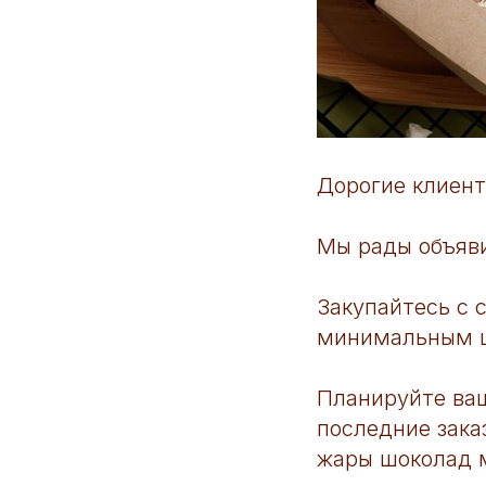
Дорогие клиент
Мы рады объяв
Закупайтесь с с
минимальным це
Планируйте ваш
последние зака
жары шоколад м