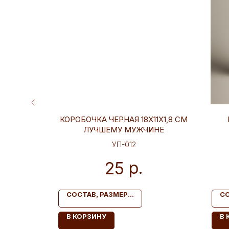
1Х1,8 СМ
КОРОБОЧКА ЧЕРНАЯ 18Х11Х1,8 СМ
ОЛАД
ЛУЧШЕМУ МУЖЧИНЕ
УП-012
р.
25
СОСТАВ, РАЗМЕР...
СО
В КОРЗИНУ
В 