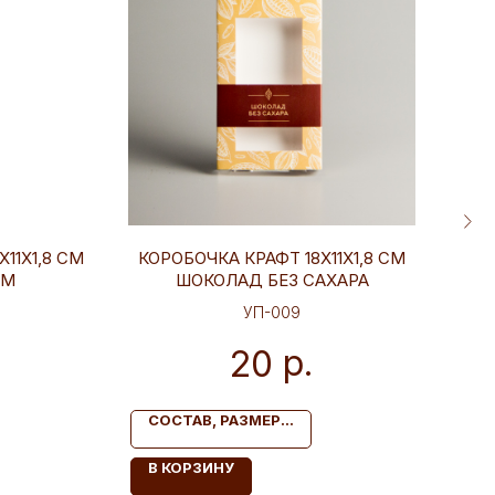
11Х1,8 СМ
КОРОБОЧКА КРАФТ 18Х11Х1,8 СМ
КО
ОМ
ШОКОЛАД БЕЗ САХАРА
УП-009
р.
20
СОСТАВ, РАЗМЕР...
С
В КОРЗИНУ
В