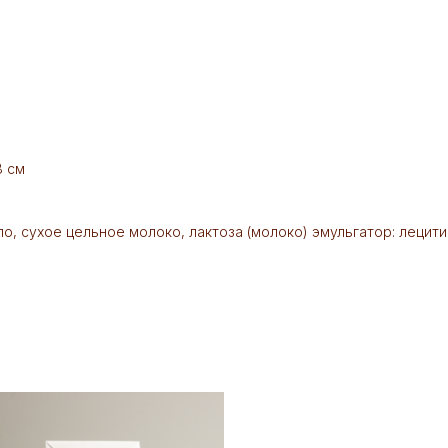
8 см
в
ло, сухое цельное молоко, лактоза (молоко) эмульгатор: лецити