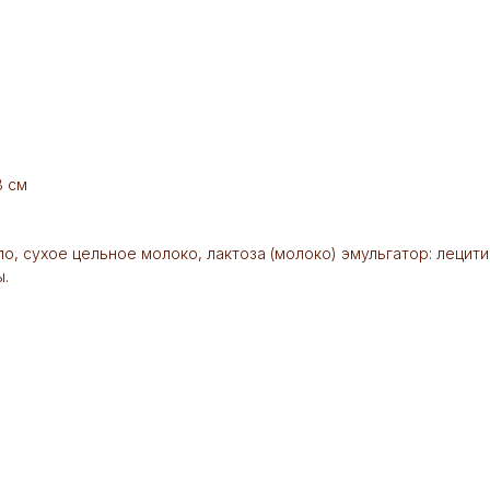
8 см
в
ло, сухое цельное молоко, лактоза (молоко) эмульгатор: лецити
ы.