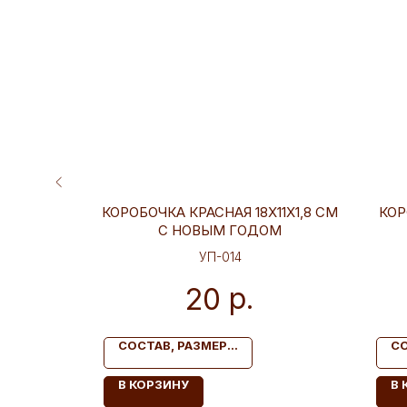
1Х1,8 СМ
КОРОБОЧКА КРАСНАЯ 18Х11Х1,8 СМ
КОР
ХАРА
С НОВЫМ ГОДОМ
УП-014
р.
20
СОСТАВ, РАЗМЕР...
СО
В КОРЗИНУ
В 