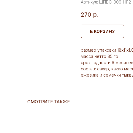
Артикул:
ШПБС-009-НГ2
270
р.
В КОРЗИНУ
размер упаковки 18х11х1,
масса нетто 85 гр
срок годности 6 месяце
состав: сахар, какао мас
ежевика и семечки тыкв
СМОТРИТЕ ТАКЖЕ