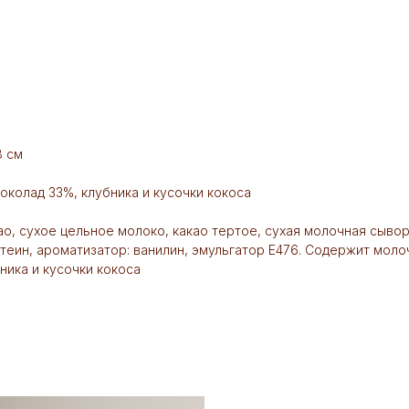
8 см
колад 33%, клубника и кусочки кокоса
в
као, сухое цельное молоко, какао тертое, сухая молочная сыво
теин, ароматизатор: ванилин, эмульгатор Е476. Содержит мол
ника и кусочки кокоса