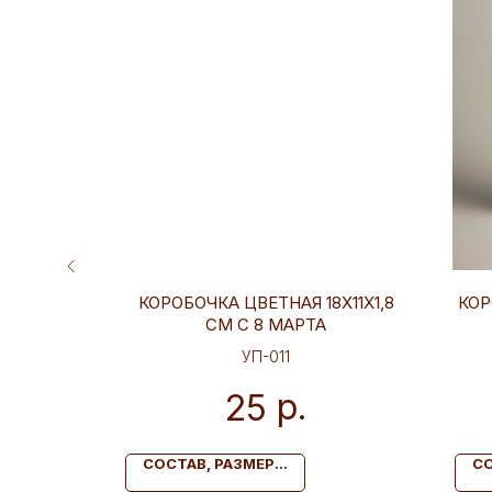
ЕННЯЯ
КОРОБОЧКА ЦВЕТНАЯ 18Х11Х1,8
КОР
СМ С 8 МАРТА
УП-011
р.
25
СОСТАВ, РАЗМЕР...
СО