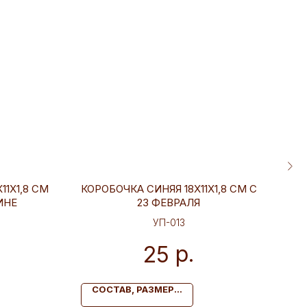
11Х1,8 СМ
КОРОБОЧКА СИНЯЯ 18Х11Х1,8 СМ С
КОР
ИНЕ
23 ФЕВРАЛЯ
УП-013
р.
25
СОСТАВ, РАЗМЕР...
С