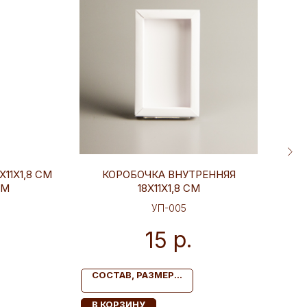
11Х1,8 СМ
КОРОБОЧКА ВНУТРЕННЯЯ
КОР
ОМ
18Х11Х1,8 СМ
УП-005
р.
15
СОСТАВ, РАЗМЕР...
С
В КОРЗИНУ
В