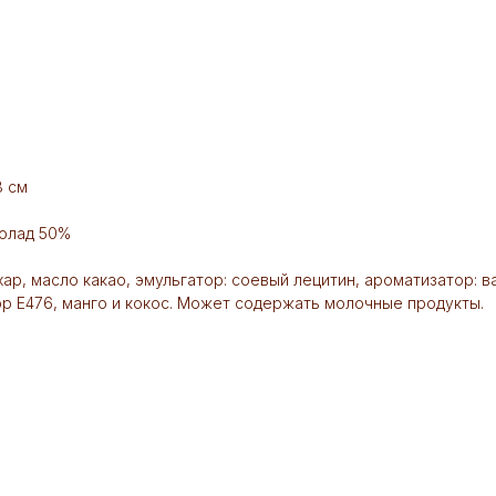
8 см
олад 50%
в
ахар, масло какао, эмульгатор: соевый лецитин, ароматизатор: 
ор Е476, манго и кокос. Может содержать молочные продукты.