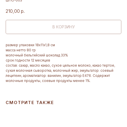
ШПО-003
210,00
р.
В КОРЗИНУ
размер упаковки 18х11х1,8 см
масса нетто 80 гр
молочный бельгийский шоколад 33%
срок годности 12 месяцев
состав: сахар, масло какао, сухое цельное молоко, какао тертое,
сухая молочная сыворотка, молочный жир, эмульгатор: соевый
лецитеин, ароматизатор: ванилин, эмульгатор Е476. Содержит
молочные продукты, соевые продукты менее 1%.
СМОТРИТЕ ТАКЖЕ