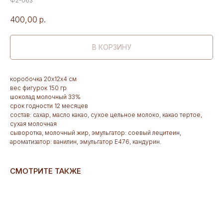
Ф2-063
400,00
р.
В КОРЗИНУ
коробочка 20х12х4 см
вес фигурок 150 гр
шоколад молочный 33%
срок годности 12 месяцев
состав: сахар, масло какао, сухое цельное молоко, какао тертое,
сухая молочная
сыворотка, молочный жир, эмульгатор: соевый лецитеин,
ароматизатор: ванилин, эмульгатор Е476, кандурин.
СМОТРИТЕ ТАКЖЕ