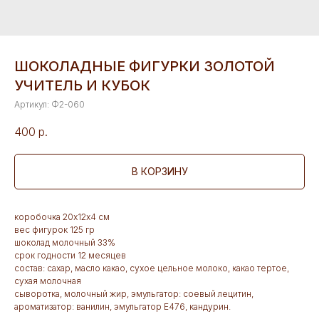
ШОКОЛАДНЫЕ ФИГУРКИ ЗОЛОТОЙ
УЧИТЕЛЬ И КУБОК
Артикул:
Ф2-060
400
р.
В КОРЗИНУ
коробочка 20х12х4 см
вес фигурок 125 гр
шоколад молочный 33%
срок годности 12 месяцев
состав: сахар, масло какао, сухое цельное молоко, какао тертое,
сухая молочная
сыворотка, молочный жир, эмульгатор: соевый лецитин,
ароматизатор: ванилин, эмульгатор Е476, кандурин.