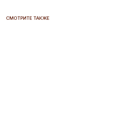
СМОТРИТЕ ТАКЖЕ
ERROR:Not found category