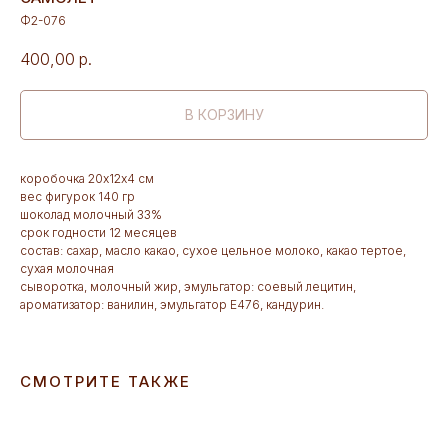
Ф2-076
400,00
р.
В КОРЗИНУ
коробочка 20х12х4 см
вес фигурок 140 гр
шоколад молочный 33%
срок годности 12 месяцев
состав: сахар, масло какао, сухое цельное молоко, какао тертое,
сухая молочная
сыворотка, молочный жир, эмульгатор: соевый лецитин,
ароматизатор: ванилин, эмульгатор Е476, кандурин.
СМОТРИТЕ ТАКЖЕ