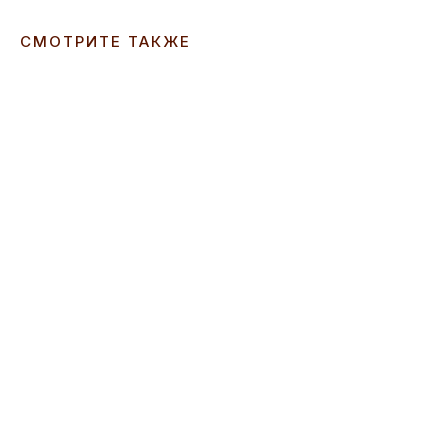
СМОТРИТЕ ТАКЖЕ
ERROR:Not found category