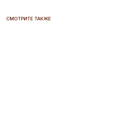
СМОТРИТЕ ТАКЖЕ
ERROR:Not found category