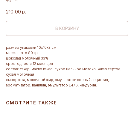
Ф3-141
210,00
р.
В КОРЗИНУ
размер упаковки 10х10х3 см
масса нетто 80 гр
шоколад молочный 33%
срок годности 12 месяцев
состав: сахар, масло какао, сухое цельное молоко, какао тертое,
сухая молочная
сыворотка, молочный жир, эмульгатор: соевый лецитеин,
ароматизатор: ванилин, эмульгатор Е476, кандурин.
СМОТРИТЕ ТАКЖЕ