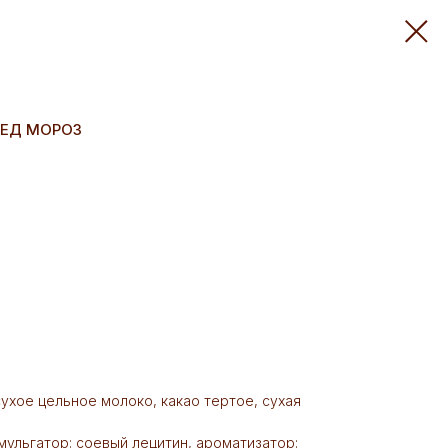
ДЕД МОРОЗ
 сухое цельное молоко, какао тертое, сухая
мульгатор: соевый лецитин, ароматизатор: