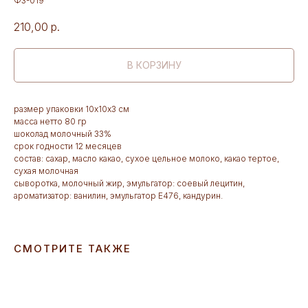
Ф3-019
210,00
р.
В КОРЗИНУ
размер упаковки 10х10х3 см
масса нетто 80 гр
шоколад молочный 33%
срок годности 12 месяцев
состав: сахар, масло какао, сухое цельное молоко, какао тертое,
сухая молочная
сыворотка, молочный жир, эмульгатор: соевый лецитин,
ароматизатор: ванилин, эмульгатор Е476, кандурин.
СМОТРИТЕ ТАКЖЕ