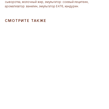
сыворотка, молочный жир, эмульгатор: соевый лецитеин,
ароматизатор: ванилин, эмульгатор Е476, кандурин.
СМОТРИТЕ ТАКЖЕ
ERROR:Not found category