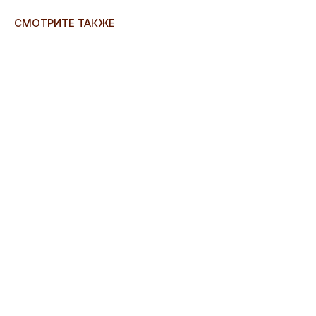
СМОТРИТЕ ТАКЖЕ
ERROR:Not found category