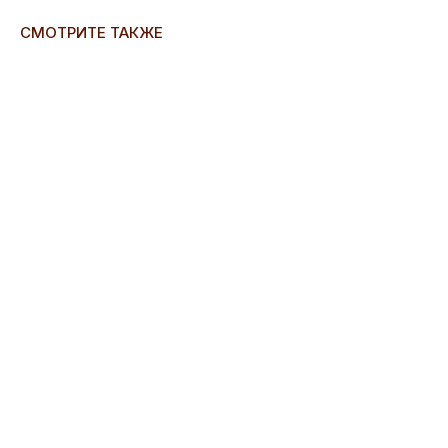
СМОТРИТЕ ТАКЖЕ
ERROR:Not found category