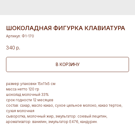
ШОКОЛАДНАЯ ФИГУРКА КЛАВИАТУРА
Артикул:
Ф1-170
340
р.
В КОРЗИНУ
размер упаковки 15х11х5 см
масса нетто 120 гр
шоколад молочный 33%
срок годности 12 месяцев
состав: сахар, масло какао, сухое цельное молоко, какао тертое,
сухая молочная
сыворотка, молочный жир, эмульгатор: соевый лецитин,
ароматизатор: ванилин, эмульгатор Е476, кандурин.