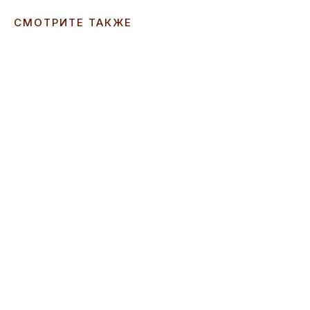
СМОТРИТЕ ТАКЖЕ
ERROR:Not found category