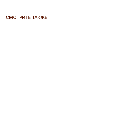
СМОТРИТЕ ТАКЖЕ
ERROR:Not found category