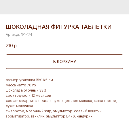
ШОКОЛАДНАЯ ФИГУРКА ТАБЛЕТКИ
Артикул:
Ф1-174
210
р.
В КОРЗИНУ
размер упаковки 15х11х5 см
масса нетто 70 гр
шоколад молочный 33%
срок годности 12 месяцев
состав: сахар, масло какао, сухое цельное молоко, какао тертое,
сухая молочная
сыворотка, молочный жир, эмульгатор: соевый лецитин,
ароматизатор: ванилин, эмульгатор Е476, кандурин.