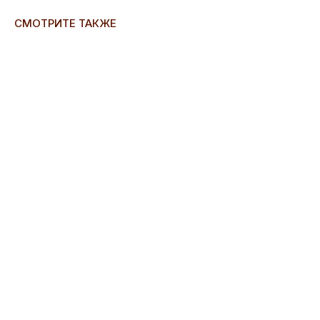
СМОТРИТЕ ТАКЖЕ
ERROR:Not found category