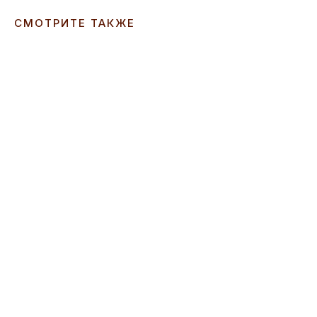
СМОТРИТЕ ТАКЖЕ
ERROR:Not found category