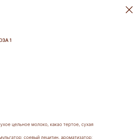
ЗА 1
 сухое цельное молоко, какао тертое, сухая
мульгатор: соевый лецитин, ароматизатор: