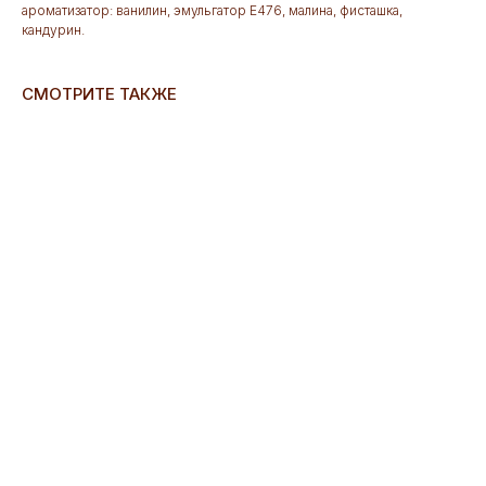
ароматизатор: ванилин, эмульгатор Е476, малина, фисташка,
кандурин.
СМОТРИТЕ ТАКЖЕ
ERROR:Not found category