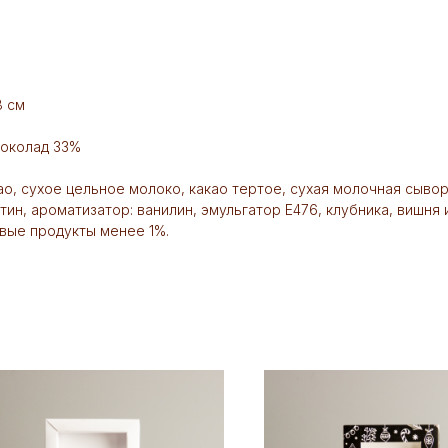
8 см
шоколад 33%
в
као, сухое цельное молоко, какао тертое, сухая молочная сыво
тин, ароматизатор: ванилин, эмульгатор Е476, клубника, вишня
вые продукты менее 1%.