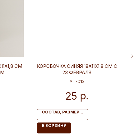
11Х1,8 СМ
КОРОБОЧКА СИНЯЯ 18Х11Х1,8 СМ С
КОР
ОМ
23 ФЕВРАЛЯ
УП-013
р.
25
СОСТАВ, РАЗМЕР...
С
В КОРЗИНУ
В