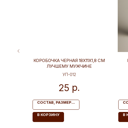
1Х1,8 СМ
КОРОБОЧКА ЧЕРНАЯ 18Х11Х1,8 СМ
ХАРА
ЛУЧШЕМУ МУЖЧИНЕ
УП-012
р.
25
СОСТАВ, РАЗМЕР...
СО
В КОРЗИНУ
В 