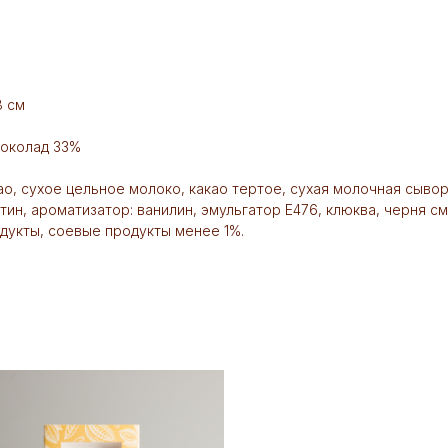
8 см
шоколад 33%
в
као, сухое цельное молоко, какао тертое, сухая молочная сыво
тин, ароматизатор: ванилин, эмульгатор Е476, клюква, черня с
укты, соевые продукты менее 1%.