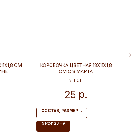
11Х1,8 СМ
КОРОБОЧКА ЦВЕТНАЯ 18Х11Х1,8
КОР
ИНЕ
СМ С 8 МАРТА
УП-011
р.
25
СОСТАВ, РАЗМЕР...
С
В КОРЗИНУ
В