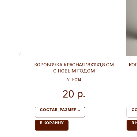
ЕННЯЯ
КОРОБОЧКА КРАСНАЯ 18Х11Х1,8 СМ
КОР
С НОВЫМ ГОДОМ
УП-014
р.
20
СОСТАВ, РАЗМЕР...
СО
В КОРЗИНУ
В 