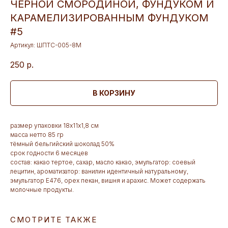
ЧЁРНОЙ СМОРОДИНОЙ, ФУНДУКОМ И
КАРАМЕЛИЗИРОВАННЫМ ФУНДУКОМ
#5
Артикул:
ШПТС-005-8М
250
р.
В КОРЗИНУ
размер упаковки 18х11х1,8 см
масса нетто 85 гр
тёмный бельгийский шоколад 50%
срок годности 6 месяцев
состав: какао тертое, сахар, масло какао, эмульгатор: соевый
лецитин, ароматизатор: ванилин идентичный натуральному,
эмульгатор Е476, орех пекан, вишня и арахис. Может содержать
молочные продукты.
СМОТРИТЕ ТАКЖЕ