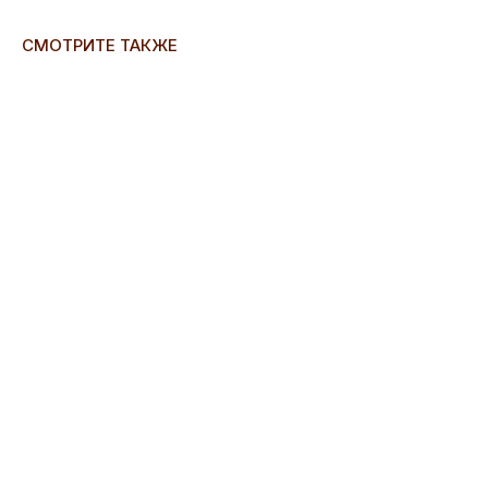
СМОТРИТЕ ТАКЖЕ
ERROR:Not found category