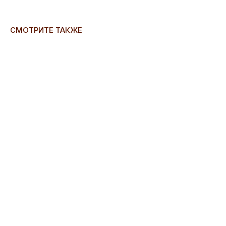
СМОТРИТЕ ТАКЖЕ
ERROR:Not found category