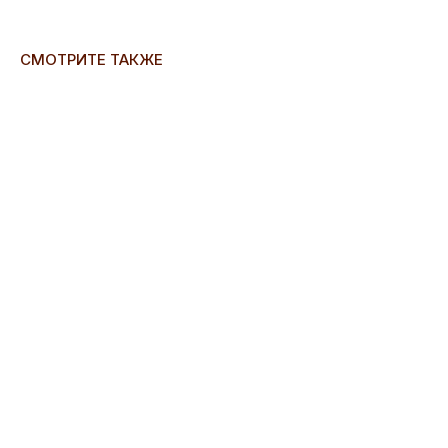
СМОТРИТЕ ТАКЖЕ
ERROR:Not found category