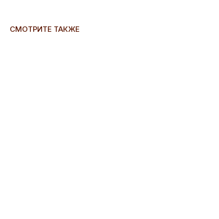
СМОТРИТЕ ТАКЖЕ
ERROR:Not found category