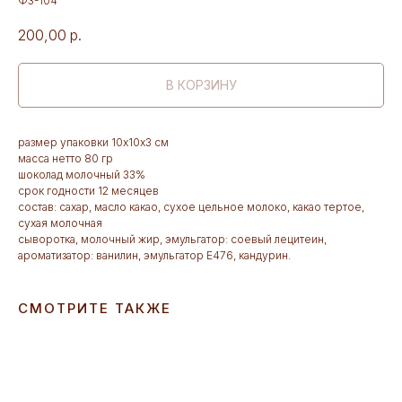
Ф3-104
200,00
р.
В КОРЗИНУ
размер упаковки 10х10х3 см
масса нетто 80 гр
шоколад молочный 33%
срок годности 12 месяцев
состав: сахар, масло какао, сухое цельное молоко, какао тертое,
сухая молочная
сыворотка, молочный жир, эмульгатор: соевый лецитеин,
ароматизатор: ванилин, эмульгатор Е476, кандурин.
СМОТРИТЕ ТАКЖЕ