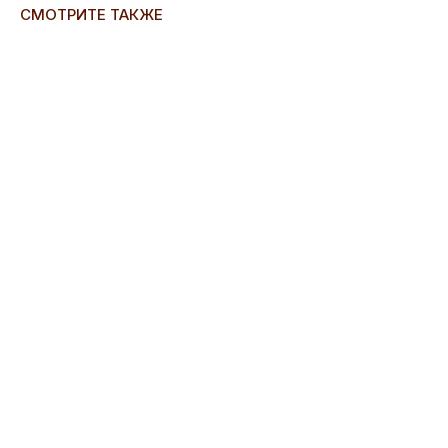
СМОТРИТЕ ТАКЖЕ
ERROR:Not found category