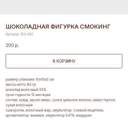
ШОКОЛАДНАЯ ФИГУРКА СМОКИНГ
Артикул:
Ф3-081
200
р.
В КОРЗИНУ
размер упаковки 10х10х3 см
масса нетто 80 гр
шоколад молочный 33%
срок годности 12 месяцев
состав: сахар, масло какао, сухое цельное молоко, какао тертое,
сухая молочная
сыворотка, молочный жир, эмульгатор: соевый лецитеин,
ароматизатор: ванилин, эмульгатор Е476, кандурин.