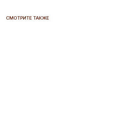
СМОТРИТЕ ТАКЖЕ
ERROR:Not found category