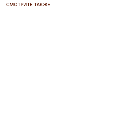
СМОТРИТЕ ТАКЖЕ
ERROR:Not found category