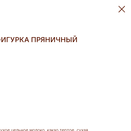
ИГУРКА ПРЯНИЧНЫЙ
 сухое цельное молоко, какао тертое, сухая