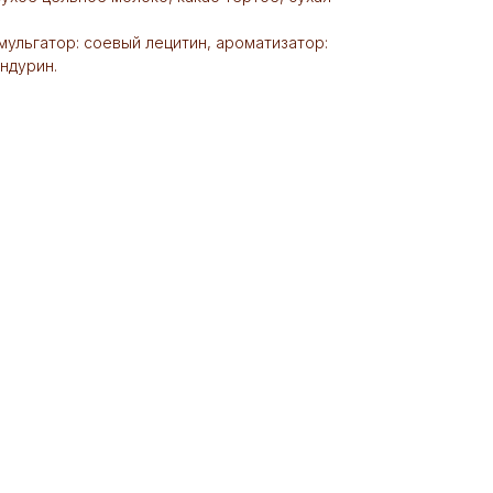
мульгатор: соевый лецитин, ароматизатор:
андурин.