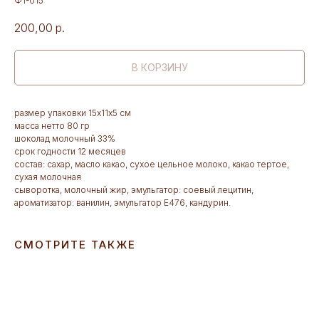
Ф1-015
200,00
р.
В КОРЗИНУ
размер упаковки 15х11х5 см
масса нетто 80 гр
шоколад молочный 33%
срок годности 12 месяцев
состав: сахар, масло какао, сухое цельное молоко, какао тертое,
сухая молочная
сыворотка, молочный жир, эмульгатор: соевый лецитин,
ароматизатор: ванилин, эмульгатор Е476, кандурин.
СМОТРИТЕ ТАКЖЕ