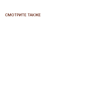
СМОТРИТЕ ТАКЖЕ
ERROR:Not found category