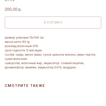
Ф1-179
200,00
р.
В КОРЗИНУ
размер упаковки 15х11х5 см
масса нетто 80 гр
шоколад молочный 33%
срок годности 12 месяцев
состав: сахар, масло какао, сухое цельное молоко, какао тертое,
сухая молочная
сыворотка, молочный жир, эмульгатор: соевый лецитин,
ароматизатор: ванилин, эмульгатор Е476, кандурин.
СМОТРИТЕ ТАКЖЕ