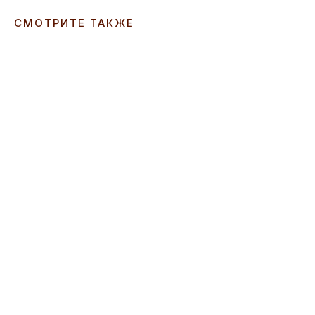
СМОТРИТЕ ТАКЖЕ
ERROR:Not found category