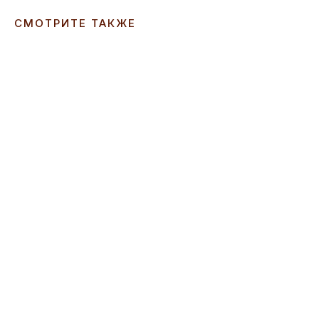
СМОТРИТЕ ТАКЖЕ
ERROR:Not found category