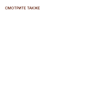
СМОТРИТЕ ТАКЖЕ
ERROR:Not found category