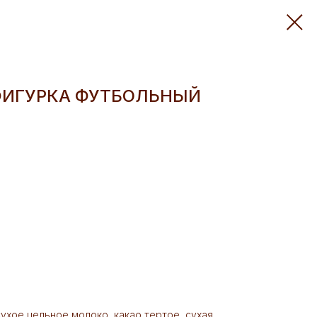
ИГУРКА ФУТБОЛЬНЫЙ
 сухое цельное молоко, какао тертое, сухая