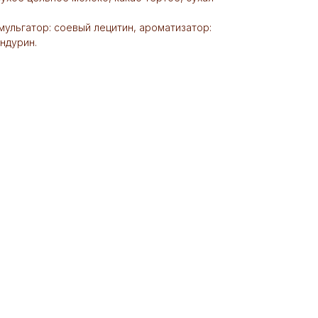
мульгатор: соевый лецитин, ароматизатор:
андурин.