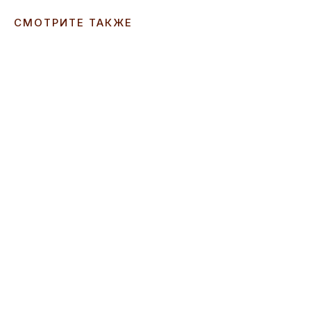
СМОТРИТЕ ТАКЖЕ
ERROR:Not found category