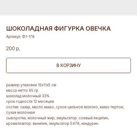
ШОКОЛАДНАЯ ФИГУРКА ОВЕЧКА
Артикул:
Ф1-178
200
р.
В КОРЗИНУ
размер упаковки 15х11х5 см
масса нетто 65 гр
шоколад молочный 33%
срок годности 12 месяцев
состав: сахар, масло какао, сухое цельное молоко, какао тертое,
сухая молочная
сыворотка, молочный жир, эмульгатор: соевый лецитин,
ароматизатор: ванилин, эмульгатор Е476, кандурин.