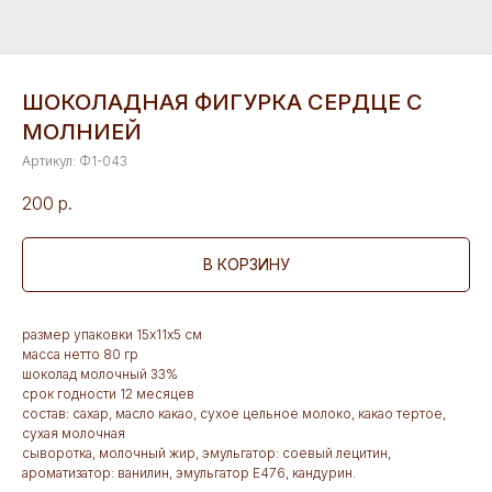
ШОКОЛАДНАЯ ФИГУРКА СЕРДЦЕ С
МОЛНИЕЙ
Артикул:
Ф1-043
200
р.
В КОРЗИНУ
размер упаковки 15х11х5 см
масса нетто 80 гр
шоколад молочный 33%
срок годности 12 месяцев
состав: сахар, масло какао, сухое цельное молоко, какао тертое,
сухая молочная
сыворотка, молочный жир, эмульгатор: соевый лецитин,
ароматизатор: ванилин, эмульгатор Е476, кандурин.