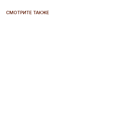
СМОТРИТЕ ТАКЖЕ
ERROR:Not found category