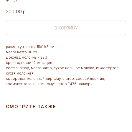
Ф1-131
200,00
р.
В КОРЗИНУ
размер упаковки 15х11х5 см
масса нетто 80 гр
шоколад молочный 33%
срок годности 12 месяцев
состав: сахар, масло какао, сухое цельное молоко, какао тертое,
сухая молочная
сыворотка, молочный жир, эмульгатор: соевый лецитин,
ароматизатор: ванилин, эмульгатор Е476, кандурин.
СМОТРИТЕ ТАКЖЕ